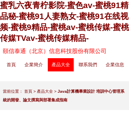
蜜乳六夜青柠影院-蜜色av-蜜桃91精
品秘-蜜桃91人妻熟女-蜜桃91在线视
频-蜜桃9精品-蜜桃av-蜜桃传媒-蜜桃
传媒TVav-蜜桃传媒精品-
頤信泰通（北京）信息科技股份有限公司
首頁
企業簡介
產品大全
聯系我們
企業信息
當前位置：
首頁
>
產品大全
>
Java計算機畢業設計 培訓中心管理系
統的開發、論文撰寫與部署集成指南