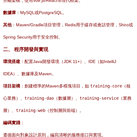
分離架構，使用Vue.js/React等現代框架。
數據庫
：MySQL或PostgreSQL。
其他
：Maven/Gradle項目管理，Redis用于緩存或會話管理，Shiro或
Spring Security用于安全控制。
二、 程序開發與實現
環境搭建
：配置Java開發環境（JDK 11+）、IDE（如IntelliJ
IDEA）、數據庫及Maven。
項目架構
：創建標準的Maven多模塊項目，如
training-core
（核
心業務）、
training-dao
（數據層）、
training-service
（業務
層）、
training-web
（控制層與前端）。
編碼實踐
：
遵循面向對象設計原則，編寫清晰的服務接口與實現。