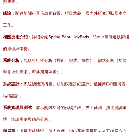
與成果。
緒論
：闡述培訓行業信息化背景、項目意義、國內外研究現狀及本文
工作。
相關技術介紹
：詳細介紹Spring Boot、MyBatis、Vue.js等所選技術棧
的原理與優勢。
系統分析
：包括可行性分析（技術、經濟、操作）、需求分析（功能
與非功能需求，可使用用例圖）。
系統設計
：系統總體架構圖、功能模塊詳細設計、數據庫E-R圖與表
結構設計。
系統實現與測試
：展示關鍵功能的代碼片段、界面截圖，描述測試環
境、測試用例與結果分析。
與展望
：項目完成情況、個人收獲，指出系統不足與未來可擴展方向