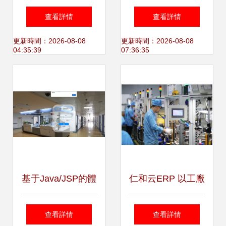
工程師考試必備 從
造奇跡 走進長城山
查看詳情
查看詳情
考點梳理到真題實
西云工廠
更新時間：2026-08-08
更新時間：2026-08-08
04:35:39
07:36:35
戰解析
基于Java/JSP的體
仁和云ERP 以工廠
檢中心健康管理系
ERP系統軟件與計
查看詳情
查看詳情