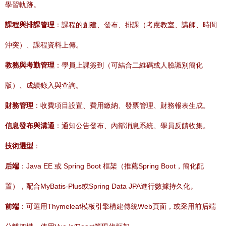
學習軌跡。
課程與排課管理
：課程的創建、發布、排課（考慮教室、講師、時間
沖突）、課程資料上傳。
教務與考勤管理
：學員上課簽到（可結合二維碼或人臉識別簡化
版）、成績錄入與查詢。
財務管理
：收費項目設置、費用繳納、發票管理、財務報表生成。
信息發布與溝通
：通知公告發布、內部消息系統、學員反饋收集。
技術選型
：
后端
：Java EE 或 Spring Boot 框架（推薦Spring Boot，簡化配
置），配合MyBatis-Plus或Spring Data JPA進行數據持久化。
前端
：可選用Thymeleaf模板引擎構建傳統Web頁面，或采用前后端