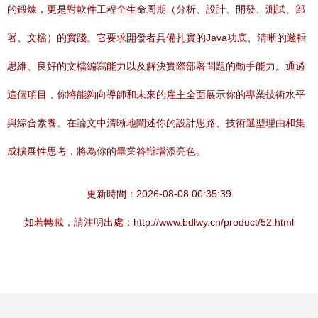
的鍛煉，更是對軟件工程全生命周期（分析、設計、開發、測試、部
署、文檔）的實踐。它要求開發者具備扎實的Java功底、清晰的邏輯
思維、良好的文檔編寫能力以及解決實際部署問題的動手能力。通過
這個項目，你將能夠向導師和未來的雇主全面展示你的專業技術水平
與綜合素養。在論文中清晰地闡述你的設計思路、技術選型理由和集
成擴展性思考，將為你的畢業答辯增添亮色。
更新時間：2026-08-08 00:35:39
如若轉載，請注明出處：http://www.bdlwy.cn/product/52.html